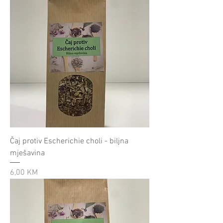
Čaj protiv Escherichie choli - biljna
mješavina
Cijena
6,00 KM