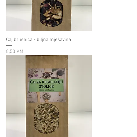
Čaj brusnica - biljna mješavina
Cijena
8,50 KM