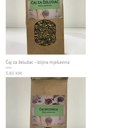
Čaj za želudac - biljna mješavina
Cijena
5,80 KM