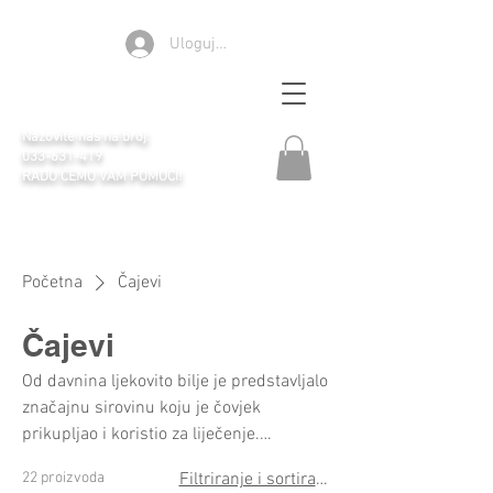
Ulogujte se
Apoteka Selen
Nazovite nas na broj:
033-631-419
RADO ĆEMO VAM POMOĆI!
Početna
Čajevi
Čajevi
Od davnina ljekovito bilje je predstavljalo
značajnu sirovinu koju je čovjek
prikupljao i koristio za liječenje.
Poštujući principe savremene
22 proizvoda
Filtriranje i sortiranje
fitoterapije i naučna saznanja, pažljivim