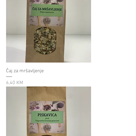
Čaj za mršavljenje
Cijena
6,40 KM