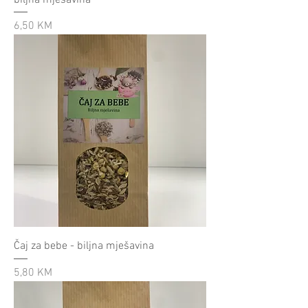
Cijena
6,50 KM
Čaj za bebe - biljna mješavina
Cijena
5,80 KM