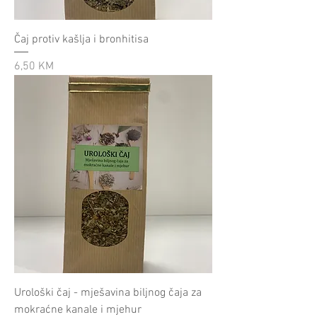
Čaj protiv kašlja i bronhitisa
Cijena
6,50 KM
Urološki čaj - mješavina biljnog čaja za
mokraćne kanale i mjehur