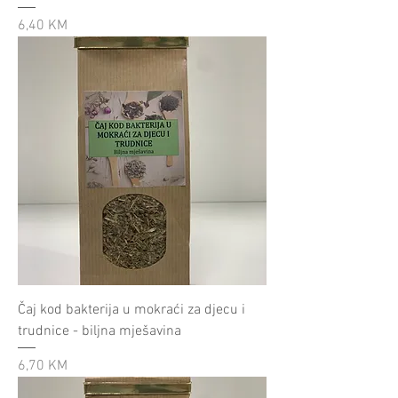
Cijena
6,40 KM
Čaj kod bakterija u mokraći za djecu i
trudnice - biljna mješavina
Cijena
6,70 KM