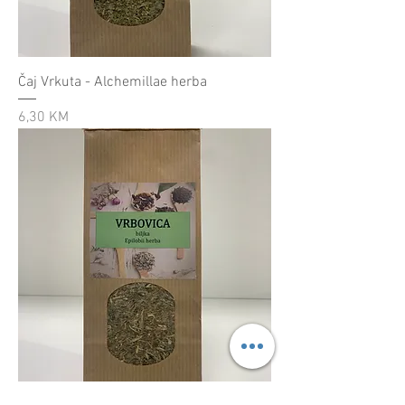
Čaj Vrkuta - Alchemillae herba
Cijena
6,30 KM