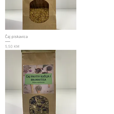
Čaj piskavica
Cijena
5,50 KM