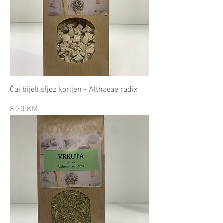
Čaj bijeli sljez korijen - Althaeae radix
Cijena
8,30 KM