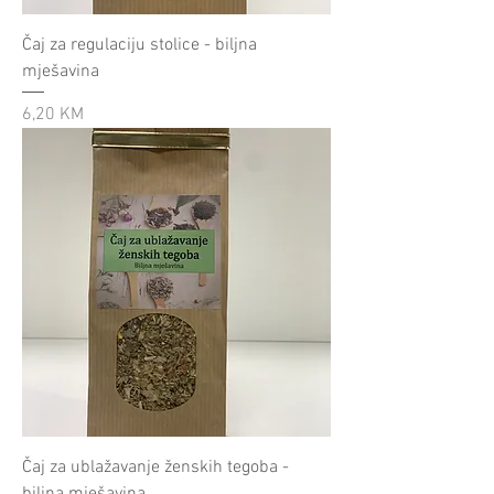
Čaj za regulaciju stolice - biljna
mješavina
Cijena
6,20 KM
Čaj za ublažavanje ženskih tegoba -
biljna mješavina