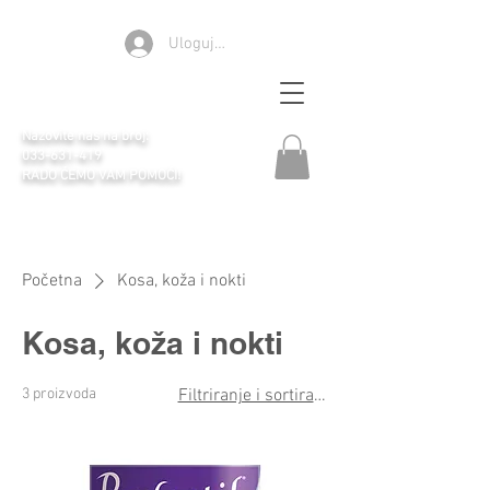
Ulogujte se
Apoteka Selen
Nazovite nas na broj:
033-631-419
RADO ĆEMO VAM POMOĆI!
Početna
Kosa, koža i nokti
Kosa, koža i nokti
3 proizvoda
Filtriranje i sortiranje