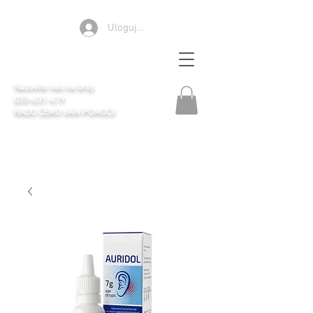
Ulogujte se
Apoteka Selen
Nazovite nas na broj:
033-631-419
RADO ĆEMO VAM POMOĆI!