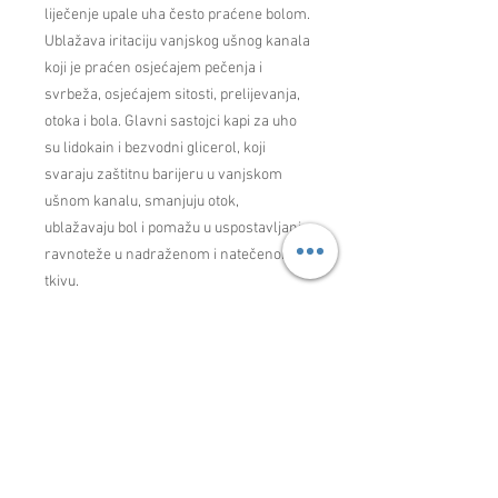
liječenje upale uha često praćene bolom.
Ublažava iritaciju vanjskog ušnog kanala
koji je praćen osjećajem pečenja i
svrbeža, osjećajem sitosti, prelijevanja,
otoka i bola. Glavni sastojci kapi za uho
su lidokain i bezvodni glicerol, koji
svaraju zaštitnu barijeru u vanjskom
ušnom kanalu, smanjuju otok,
ublažavaju bol i pomažu u uspostavljanju
ravnoteže u nadraženom i natečenom
tkivu.
➡ Ublažava bol i svrbež vanjskog ušnog
kanala
➡ Poboljšava zacjeljivanje upale uha
➡ Neposredni analgetski efekat
(Lidokain)
UPOTREBA
Odrasli i djeca starija od 12 godina: po 2