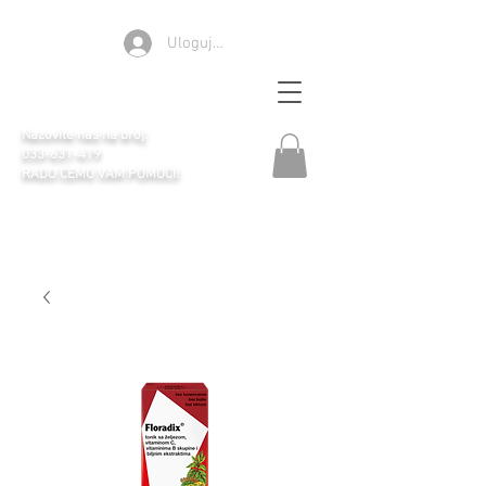
Ulogujte se
Apoteka Selen
Nazovite nas na broj:
033-631-419
RADO ĆEMO VAM POMOĆI!