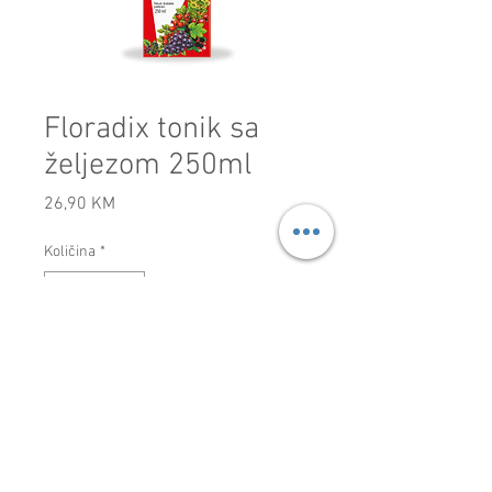
Floradix tonik sa
željezom 250ml
Cijena
26,90 KM
Količina
*
Dodaj u košaricu
Apoteka Selen
O nama