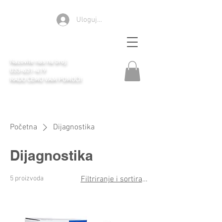
Ulogujte se
Apoteka Selen
Nazovite nas na broj:
033-631-419
RADO ĆEMO VAM POMOĆI!
Početna
Dijagnostika
Dijagnostika
5 proizvoda
Filtriranje i sortiranje