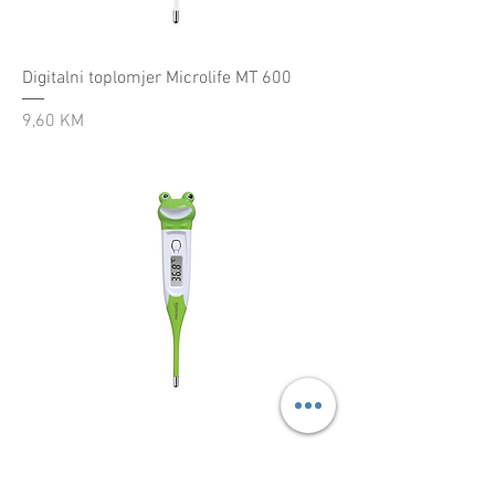
Digitalni toplomjer Microlife MT 600
Cijena
9,60 KM
MICROLIFE TERMOMETAR MT 710