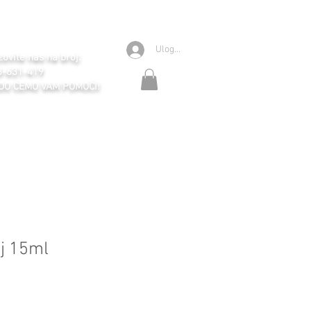
Ulogujte se
ovite nas na broj:
3-631-419
DO ĆEMO VAM POMOĆI!
ej 15ml