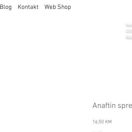
Blog
Kontakt
Web Shop
a Selen
Naz
03
RA
Anaftin spr
Cijena
16,50 KM