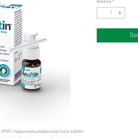
Količina
*
Dod
 (PVP) i hijaluronsku kiselinu koji tvore zaštitni