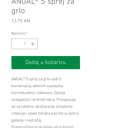
ANGAL® S sprej za
grlo
Cijena
13,75 KM
Količina
*
Dodaj u košaricu
ANGAL® S sprej za grlo sadrži
kombinaciju aktivnih sastojaka
klorheksidina i lidokaina. Djeluje
analgetički i antimikrobno. Primjenjuje
se za lokalno ublažavanje simptoma
infekcije i upale ždrijela kao što su bolno
gutanje i nadražaj.
Preporučljivo je da jedan sprej koristi