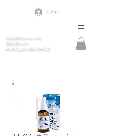
Ulogujte se
Apoteka Selen
Nazovite nas na broj:
033-631-419
RADO ĆEMO VAM POMOĆI!