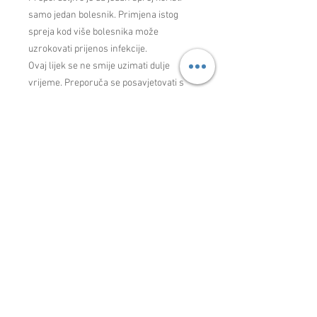
samo jedan bolesnik. Primjena istog
spreja kod više bolesnika može
uzrokovati prijenos infekcije.
Ovaj lijek se ne smije uzimati dulje
vrijeme. Preporuča se posavjetovati s
liječnikom ako se simptomi pogoršaju ili
se ne poboljšaju nakon 3 do 4 dana. U
slučaju bakterijske infekcije s povišenom
tjelesnom temperaturom treba se
odmah obratiti liječniku, a ANGAL® S
sprej može se koristi kao dodatni lijek za
ublažavanje bolova kod upale grla.
ANGAL® S sprej ne sadrži šećere te ga
mogu primjenjivati i bolesnici sa
šećernom bolesti.
Apoteka Selen