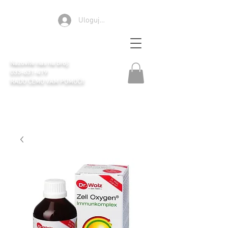
Ulogujte se
Apoteka Selen
Nazovite nas na broj:
033-631-419
RADO ĆEMO VAM POMOĆI!