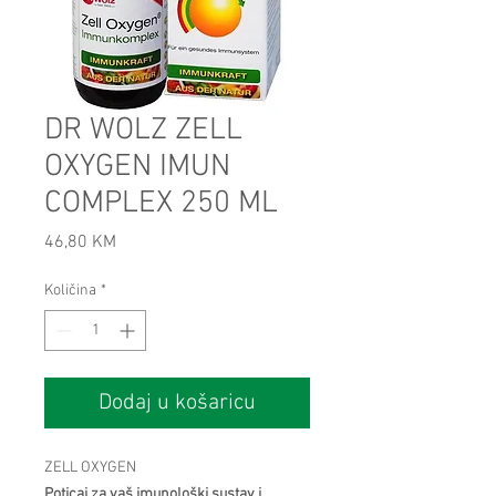
DR WOLZ ZELL
OXYGEN IMUN
COMPLEX 250 ML
Cijena
46,80 KM
Količina
*
Dodaj u košaricu
ZELL OXYGEN
Poticaj za vaš imunološki sustav i