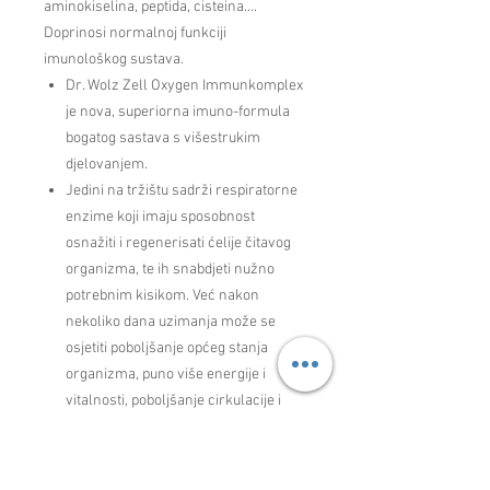
aminokiselina, peptida, cisteina….
Doprinosi normalnoj funkciji
imunološkog sustava.
Dr. Wolz Zell Oxygen Immunkomplex
je nova, superiorna imuno-formula
bogatog sastava s višestrukim
djelovanjem.
Jedini na tržištu sadrži respiratorne
enzime koji imaju sposobnost
osnažiti i regenerisati ćelije čitavog
organizma, te ih snabdjeti nužno
potrebnim kisikom. Već nakon
nekoliko dana uzimanja može se
osjetiti poboljšanje općeg stanja
organizma, puno više energije i
vitalnosti, poboljšanje cirkulacije i
probave.
Učinkovita je pomoć i doprinos
normalnoj funkciji imunološkog