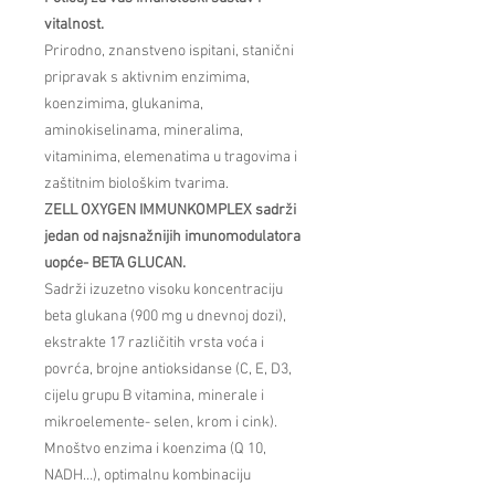
vitalnost.
Prirodno, znanstveno ispitani, stanični
pripravak s aktivnim enzimima,
koenzimima, glukanima,
aminokiselinama, mineralima,
vitaminima, elemenatima u tragovima i
zaštitnim biološkim tvarima.
ZELL OXYGEN IMMUNKOMPLEX sadrži
jedan od najsnažnijih imunomodulatora
uopće- BETA GLUCAN.
Sadrži izuzetno visoku koncentraciju
beta glukana (900 mg u dnevnoj dozi),
ekstrakte 17 različitih vrsta voća i
povrća, brojne antioksidanse (C, E, D3,
cijelu grupu B vitamina, minerale i
mikroelemente- selen, krom i cink).
Mnoštvo enzima i koenzima (Q 10,
NADH…), optimalnu kombinaciju