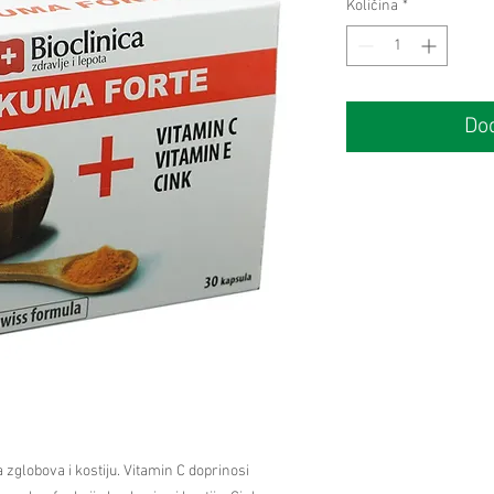
Količina
*
Dod
globova i kostiju. Vitamin C doprinosi