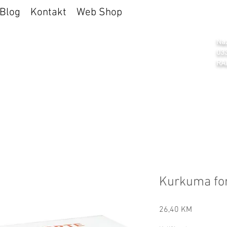
Blog
Kontakt
Web Shop
a Selen
Naz
03
RA
Kurkuma for
Cijena
26,40 KM