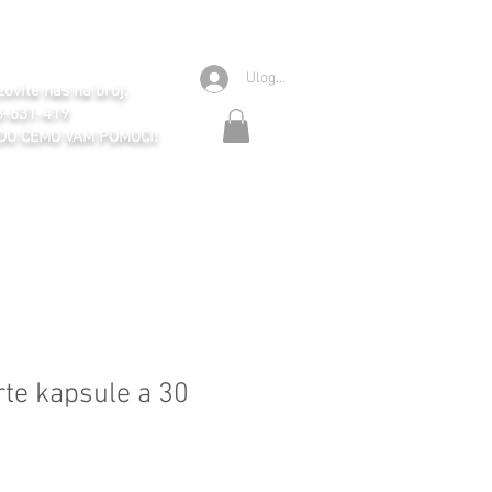
Ulogujte se
ovite nas na broj:
3-631-419
DO ĆEMO VAM POMOĆI!
te kapsule a 30