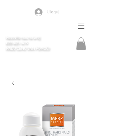
Ulogujte se
Apoteka Selen
Nazovite nas na broj:
033-631-419
RADO ĆEMO VAM POMOĆI!