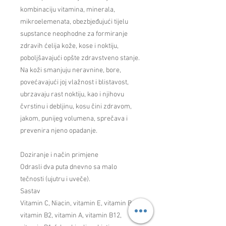
kombinaciju vitamina, minerala,
mikroelemenata, obezbjeđujući tijelu
supstance neophodne za formiranje
zdravih ćelija kože, kose i noktiju,
poboljšavajući opšte zdravstveno stanje.
Na koži smanjuju neravnine, bore,
povećavajući joj vlažnost i blistavost,
ubrzavaju rast noktiju, kao i njihovu
čvrstinu i debljinu, kosu čini zdravom,
jakom, punijeg volumena, sprečava i
prevenira njeno opadanje.
Doziranje i način primjene
Odrasli dva puta dnevno sa malo
tečnosti (ujutru i uveče).
Sastav
Vitamin C, Niacin, vitamin E, vitamin B6,
vitamin B2, vitamin A, vitamin B12,