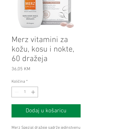
Merz vitamini za
kožu, kosu i nokte,
60 dražeja
Cijena
36,05 KM
Količina
*
Dodaj u košaricu
Merz Spezial dražeje sadrže jedinstvenu