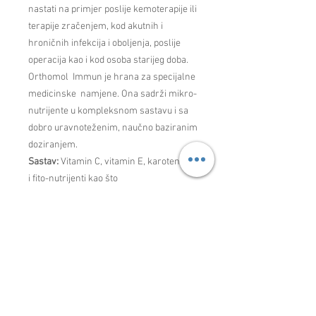
nastati na primjer poslije kemoterapije ili
terapije zračenjem, kod akutnih i
hroničnih infekcija i oboljenja, poslije
operacija kao i kod osoba starijeg doba.
Orthomol Immun je hrana za specijalne
medicinske namjene. Ona sadrži mikro-
nutrijente u kompleksnom sastavu i sa
dobro uravnoteženim, naučno baziranim
doziranjem.
Sastav:
Vitamin C, vitamin E, karotenoidi
i fito-nutrijenti kao što
su bioflavonoidi podržavaju funkciju
imunih ćelija kao prirodni anti-oksidansi;
Vitamin A doprinosi zaštiti kože i
mukoznih membrana; Elementi u
tragovima cink, selen, gvožđe, bakar i
mangan su važni sastojci enzima i
povoljno utiču na aktivnost imunoloških
ćelija; B vitamini i jod regulišu brojne