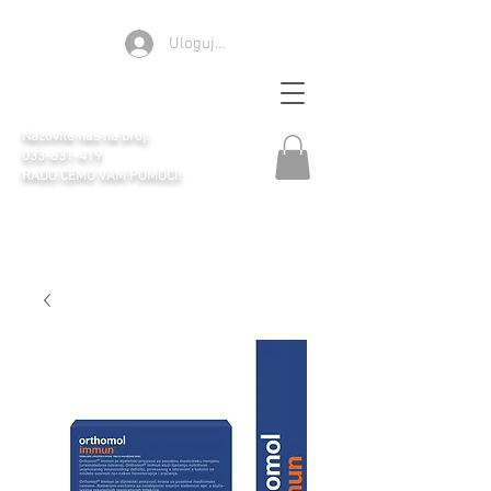
Ulogujte se
Apoteka Selen
Nazovite nas na broj:
033-631-419
RADO ĆEMO VAM POMOĆI!