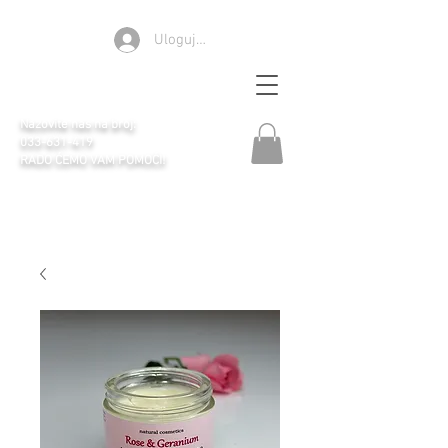
Ulogujte se
Apoteka Selen
Nazovite nas na broj:
033-631-419
RADO ĆEMO VAM POMOĆI!