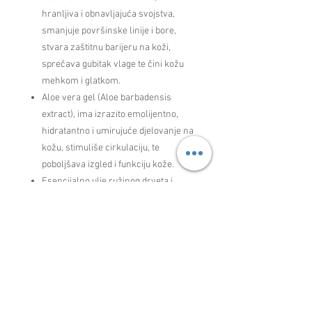
hranljiva i obnavljajuća svojstva,
smanjuje površinske linije i bore,
stvara zaštitnu barijeru na koži,
sprečava gubitak vlage te čini kožu
mehkom i glatkom.
Aloe vera gel (Aloe barbadensis
extract), ima izrazito emolijentno,
hidratantno i umirujuće djelovanje na
kožu, stimuliše cirkulaciju, te
poboljšava izgled i funkciju kože.
Esencijalno ulje ružinog drveta i
geranija (Aniba Rosaeodora
& Pelargonium Graveolens oil), ima
umirujući učinak i poboljšava tonus
kože i pružit će Vam dodatni luksuz
prilikom svakog nanošenja.
Preporučujemo: