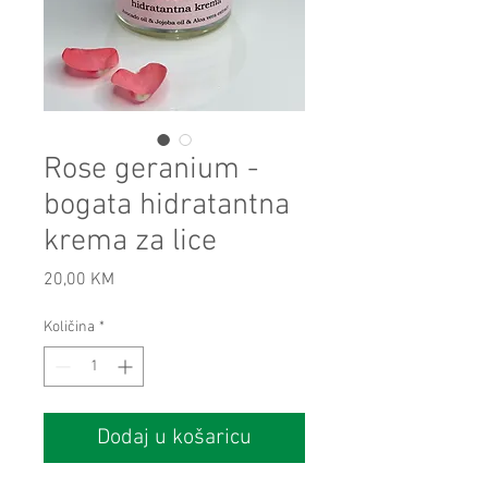
Rose geranium -
bogata hidratantna
krema za lice
Cijena
20,00 KM
Količina
*
Dodaj u košaricu