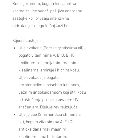
Rose geranium, bogata hidratantna
krema za lice sadrži pažljivo odabrane
sastojke koji pružaju intenzivnu
hidrataciju i njegu Vašoj koži lica.
Ključni sastojci:
Ulje avokada (Persea gratissima oil),
bogato vitaminima A, B, D, E i K,
lecitinom i esencijalnim masnim
kiselinama, smiruje i hidrira kožu.
Ulje avokada je bogato i
karotenoidima, posebno luteinom,
važnim antioksidansom koji štiti kožu
od oštećenja prouzrokovanim UV
zračenjem. Djeluje revitalizujuće.
Ulje jojobe (Simmondsia chinensis
oil), bogato vitaminima A, E i D,
antioksidansima i masnim
kiselinama ima hidratantna,