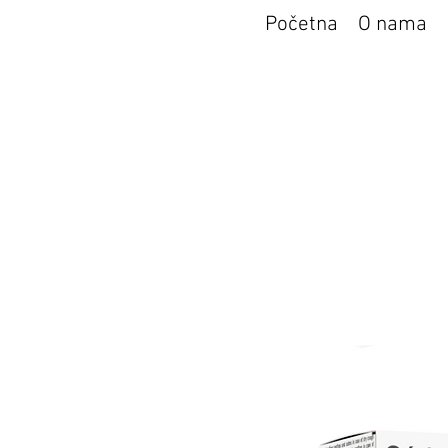
Početna
O nama
Apotek