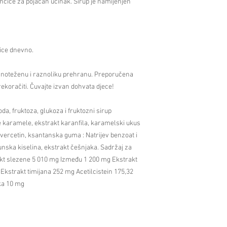
inčiće za pojačan učinak. Sirup je namijenjen
čice dnevno.
avnoteženu i raznoliku prehranu. Preporučena
rekoračiti. Čuvajte izvan dohvata djece!
da, fruktoza, glukoza i fruktozni sirup
je karamele, ekstrakt karanfila, karamelski ukus
 kvercetin, ksantanska guma : Natrijev benzoat i
munska kiselina, ekstrakt češnjaka. Sadržaj za
akt slezene 5 010 mg Između 1 200 mg Ekstrakt
Ekstrakt timijana 252 mg Acetilcistein 175,32
ka 10 mg