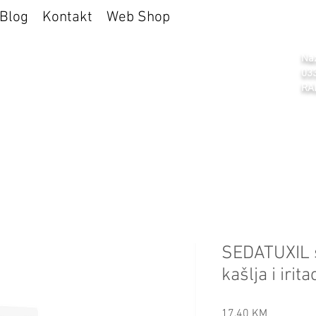
Blog
Kontakt
Web Shop
a Selen
Naz
03
RA
SEDATUXIL s
kašlja i irita
Cijena
17,40 KM