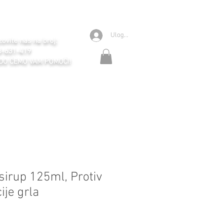
Ulogujte se
ovite nas na broj:
3-631-419
DO ĆEMO VAM POMOĆI!
irup 125ml, Protiv
cije grla