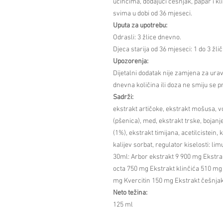
učincima, dodajući češnjak, papar i kl
svima u dobi od 36 mjeseci.
Uputa za upotrebu:
Odrasli: 3 žlice dnevno.
Djeca starija od 36 mjeseci: 1 do 3 žli
Upozorenja:
Dijetalni dodatak nije zamjena za ur
dnevna količina ili doza ne smiju se p
Sadrži:
ekstrakt artičoke, ekstrakt mošusa, vo
(pšenica), med, ekstrakt trske, bojan
(1%), ekstrakt timijana, acetilcistein,
kalijev sorbat, regulator kiselosti: li
30ml: Arbor ekstrakt 9 900 mg Ekstr
octa 750 mg Ekstrakt klinčića 510 mg 
mg Kvercitin 150 mg Ekstrakt češnja
Neto težina:
125 ml