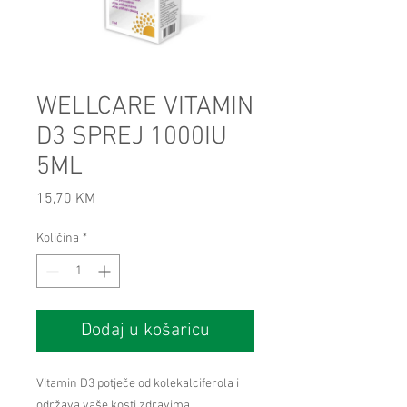
WELLCARE VITAMIN
D3 SPREJ 1000IU
5ML
Cijena
15,70 KM
Količina
*
Dodaj u košaricu
Vitamin D3 potječe od kolekalciferola i
održava vaše kosti zdravima.