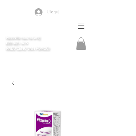
Ulogujte se
Apoteka Selen
Nazovite nas na broj:
033-631-419
RADO ĆEMO VAM POMOĆI!