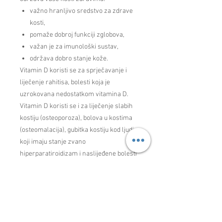
važno hranljivo sredstvo za zdrave
kosti,
pomaže dobroj funkciji zglobova,
važan je za imunološki sustav,
održava dobro stanje kože.
Vitamin D koristi se za sprječavanje i
liječenje rahitisa, bolesti koja je
uzrokovana nedostatkom vitamina D.
Vitamin D koristi se i za liječenje slabih
kostiju (osteoporoza), bolova u kostima
(osteomalacija), gubitka kostiju kod ljudi
koji imaju stanje zvano
hiperparatiroidizam i naslijeđene bolesti
(osteogenesis imperfecta) kod kojih su
kosti posebno lomljive i lako se lome.
Upotrebljava se i za sprječavanje padova
i lomova kod ljudi koji su izloženi riziku
za osteoporozu i sprječavanje niskog